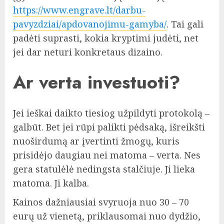
https://www.engrave.lt/darbu-
pavyzdziai/apdovanojimu-gamyba/
. Tai gali
padėti suprasti, kokia kryptimi judėti, net
jei dar neturi konkretaus dizaino.
Ar verta investuoti?
Jei ieškai daikto tiesiog užpildyti protokolą –
galbūt. Bet jei rūpi palikti pėdsaką, išreikšti
nuoširdumą ar įvertinti žmogų, kuris
prisidėjo daugiau nei matoma – verta. Nes
gera statulėlė nedingsta stalčiuje. Ji lieka
matoma. Ji kalba.
Kainos dažniausiai svyruoja nuo 30 – 70
eurų už vienetą, priklausomai nuo dydžio,