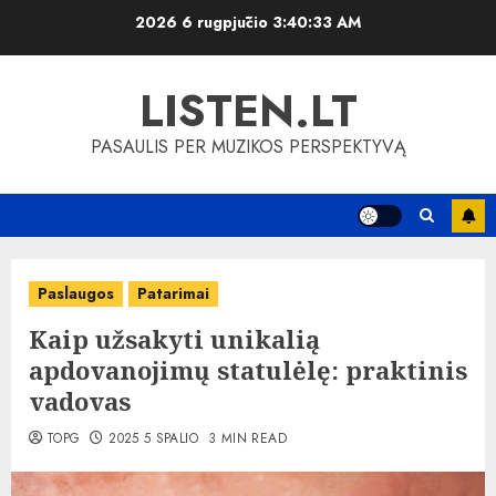
Skip
2026 6 rugpjūčio
3:40:34 AM
to
content
LISTEN.LT
PASAULIS PER MUZIKOS PERSPEKTYVĄ
Paslaugos
Patarimai
Kaip užsakyti unikalią
apdovanojimų statulėlę: praktinis
vadovas
TOPG
2025 5 SPALIO
3 MIN READ