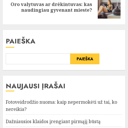
Oro valytuvas ar drėkintuvas: kas
Next
naudingiau gyvenant mieste?
post:
PAIEŠKA
PAIEŠKA
NAUJAUSI ĮRAŠAI
Fotoveidrodžio nuoma: kaip nepermokėti už tai, ko
nereikia?
Dažniausios klaidos įrengiant pirmąjį būstą