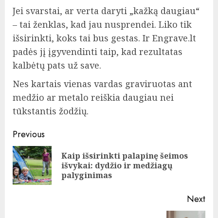
Jei svarstai, ar verta daryti „kažką daugiau“
– tai ženklas, kad jau nusprendei. Liko tik
išsirinkti, koks tai bus gestas. Ir
Engrave.lt
padės jį įgyvendinti taip, kad rezultatas
kalbėtų pats už save.
Nes kartais vienas vardas graviruotas ant
medžio ar metalo reiškia daugiau nei
tūkstantis žodžių.
Continue
Previous
Reading
Kaip išsirinkti palapinę šeimos
Pre
išvykai: dydžio ir medžiagų
pos
palyginimas
Next