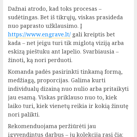
Dažnai atrodo, kad toks procesas –
sudėtingas. Bet iš tikrųjų, viskas prasideda
nuo paprasto užklausimo. Į
https://www.engrave.lt/
gali kreiptis bet
kada – net jeigu turi tik miglotą viziją arba
eskizą pieštuku ant lapelio. Svarbiausia –
žinoti, ką nori perduoti.
Komanda padės pasirinkti tinkamą formą,
medžiagą, proporcijas. Galima kurti
individualų dizainą nuo nulio arba pritaikyti
jau esamą. Viskas priklauso nuo to, kiek
laiko turi, kiek vienetų reikia ir kokią žinutę
nori palikti.
Rekomenduojama peržiūrėti jau
įgyvendintus darbus – jų kolekciją rasi čia: