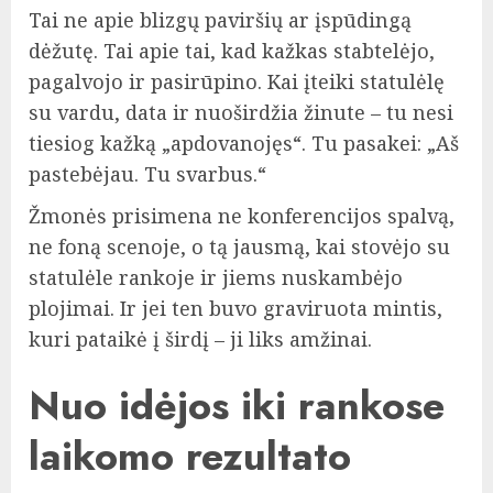
Tai ne apie blizgų paviršių ar įspūdingą
dėžutę. Tai apie tai, kad kažkas stabtelėjo,
pagalvojo ir pasirūpino. Kai įteiki statulėlę
su vardu, data ir nuoširdžia žinute – tu nesi
tiesiog kažką „apdovanojęs“. Tu pasakei: „Aš
pastebėjau. Tu svarbus.“
Žmonės prisimena ne konferencijos spalvą,
ne foną scenoje, o tą jausmą, kai stovėjo su
statulėle rankoje ir jiems nuskambėjo
plojimai. Ir jei ten buvo graviruota mintis,
kuri pataikė į širdį – ji liks amžinai.
Nuo idėjos iki rankose
laikomo rezultato