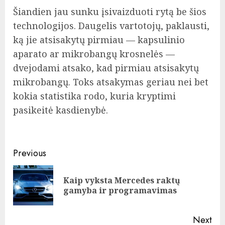
Šiandien jau sunku įsivaizduoti rytą be šios
technologijos. Daugelis vartotojų, paklausti,
ką jie atsisakytų pirmiau — kapsulinio
aparato ar mikrobangų krosnelės —
dvejodami atsako, kad pirmiau atsisakytų
mikrobangų. Toks atsakymas geriau nei bet
kokia statistika rodo, kuria kryptimi
pasikeitė kasdienybė.
Continue
Previous
Reading
Kaip vyksta Mercedes raktų
Pre
gamyba ir programavimas
pos
Next