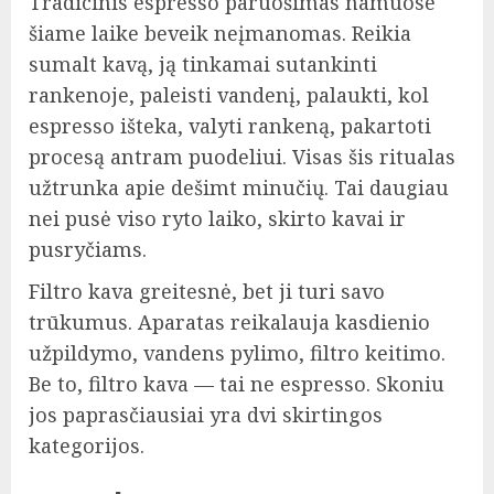
Tradicinis espresso paruošimas namuose
šiame laike beveik neįmanomas. Reikia
sumalt kavą, ją tinkamai sutankinti
rankenoje, paleisti vandenį, palaukti, kol
espresso išteka, valyti rankeną, pakartoti
procesą antram puodeliui. Visas šis ritualas
užtrunka apie dešimt minučių. Tai daugiau
nei pusė viso ryto laiko, skirto kavai ir
pusryčiams.
Filtro kava greitesnė, bet ji turi savo
trūkumus. Aparatas reikalauja kasdienio
užpildymo, vandens pylimo, filtro keitimo.
Be to, filtro kava — tai ne espresso. Skoniu
jos paprasčiausiai yra dvi skirtingos
kategorijos.