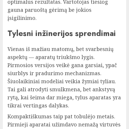
optimalus rezultatas. Vartotojas tiesiog
gauna paruoštą gėrimą be jokios
įsigilinimo.
Tylesni inžinerijos sprendimai
Vienas iš mažiau matomų, bet svarbesnių
aspektų — aparatų triukšmo lygis.
Pirmosios versijos veikė gana garsiai, ypač
siurblys ir pradurimo mechanizmas.
Šiuolaikiniai modeliai veikia žymiai tyliau.
Tai gali atrodyti smulkmena, bet ankstyvą
rytą, kai šeima dar miega, tylus aparatas yra
tikrai vertingas dalykas.
Kompaktiškumas taip pat tobulėjo metais.
Pirmieji aparatai užimdavo nemažą virtuvės