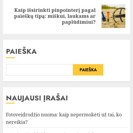
Kaip išsirinkti pinpointerį pagal
Next
paieškų tipą: miškui, laukams ar
post:
paplūdimiui?
PAIEŠKA
PAIEŠKA
NAUJAUSI ĮRAŠAI
Fotoveidrodžio nuoma: kaip nepermokėti už tai, ko
nereikia?