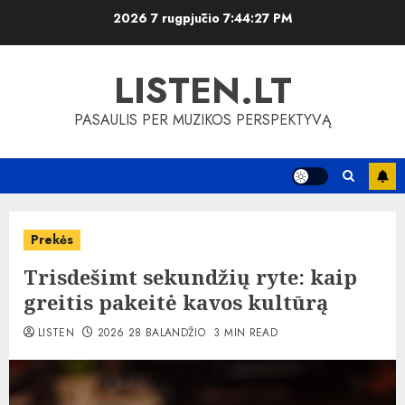
Skip
2026 7 rugpjūčio
7:44:27 PM
to
content
LISTEN.LT
PASAULIS PER MUZIKOS PERSPEKTYVĄ
Prekės
Trisdešimt sekundžių ryte: kaip
greitis pakeitė kavos kultūrą
LISTEN
2026 28 BALANDŽIO
3 MIN READ