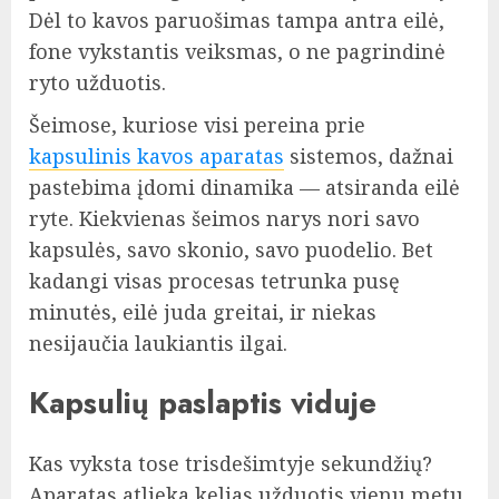
Dėl to kavos paruošimas tampa antra eilė,
fone vykstantis veiksmas, o ne pagrindinė
ryto užduotis.
Šeimose, kuriose visi pereina prie
kapsulinis kavos aparatas
sistemos, dažnai
pastebima įdomi dinamika — atsiranda eilė
ryte. Kiekvienas šeimos narys nori savo
kapsulės, savo skonio, savo puodelio. Bet
kadangi visas procesas tetrunka pusę
minutės, eilė juda greitai, ir niekas
nesijaučia laukiantis ilgai.
Kapsulių paslaptis viduje
Kas vyksta tose trisdešimtyje sekundžių?
Aparatas atlieka kelias užduotis vienu metu.