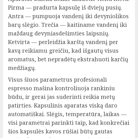
Pirma — pradurta kapsulę iš dviejų pusių.
Antra — pumpuoja vandenį iki devyniolikos
barų slėgio. Trečia — kaitiname vandenį iki
maždaug devyniasdešimties laipsnių.
Ketvirta — perleidžia karštą vandenį per
kavą reikiamu greičiu, kad išgautų visus
aromatus, bet nepradėtų ekstrahuoti karčių
medžiagų.
Visus šiuos parametrus profesionali
espresso mašina kontroliuoja rankiniu
būdu, ir gerai jas suderinti reikia metų
patirties. Kapsulinis aparatas viską daro
automatiškai. Slėgis, temperatūra, laikas —
visi parametrai parinkti taip, kad konkrečiai
šios kapsulės kavos rūšiai būtų gautas