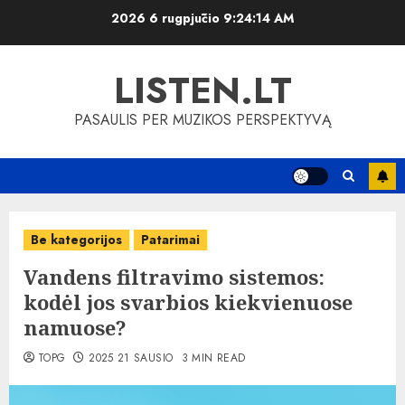
Skip
2026 6 rugpjūčio
9:24:15 AM
to
content
LISTEN.LT
PASAULIS PER MUZIKOS PERSPEKTYVĄ
Be kategorijos
Patarimai
Vandens filtravimo sistemos:
kodėl jos svarbios kiekvienuose
namuose?
TOPG
2025 21 SAUSIO
3 MIN READ