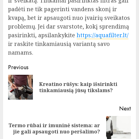
ir sveikatą. Tinkamai pasirinktas filtras gali
padėti ne tik pagerinti vandens skonį ir
kvapą, bet ir apsaugoti nuo įvairių sveikatos
problemų. Jei dar svarstote, kokį sprendimą
pasirinkti, apsilankykite
https://aquafilter.lt/
ir raskite tinkamiausią variantą savo
namams.
Continue
Previous
Reading
Kreatino rūšys: kaip išsirinkti
Pre
tinkamiausią jūsų tikslams?
pos
Next
Termo rūbai ir imuninė sistema: ar
Next
jie gali apsaugoti nuo peršalimo?
post: