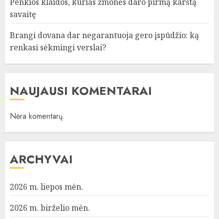
Penkios klaidos, kurias žmonės daro pirmą karštą
savaitę
Brangi dovana dar negarantuoja gero įspūdžio: ką
renkasi sėkmingi verslai?
NAUJAUSI KOMENTARAI
Nėra komentarų.
ARCHYVAI
2026 m. liepos mėn.
2026 m. birželio mėn.