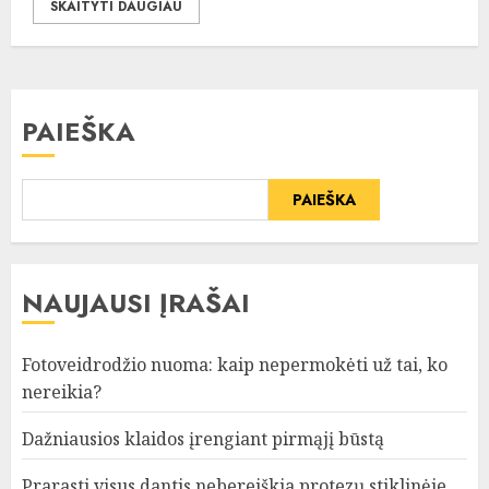
SKAITYTI DAUGIAU
PAIEŠKA
PAIEŠKA
NAUJAUSI ĮRAŠAI
Fotoveidrodžio nuoma: kaip nepermokėti už tai, ko
nereikia?
Dažniausios klaidos įrengiant pirmąjį būstą
Prarasti visus dantis nebereiškia protezų stiklinėje