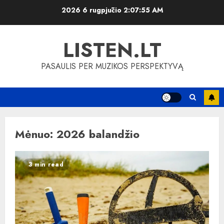
Skip
2026 6 rugpjūčio
2:07:56 AM
to
content
LISTEN.LT
PASAULIS PER MUZIKOS PERSPEKTYVĄ
Mėnuo:
2026 balandžio
3 min read