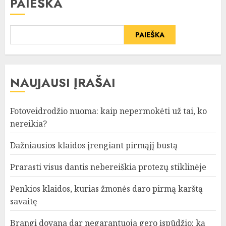
PAIEŠKA
PAIEŠKA
NAUJAUSI ĮRAŠAI
Fotoveidrodžio nuoma: kaip nepermokėti už tai, ko
nereikia?
Dažniausios klaidos įrengiant pirmąjį būstą
Prarasti visus dantis nebereiškia protezų stiklinėje
Penkios klaidos, kurias žmonės daro pirmą karštą
savaitę
Brangi dovana dar negarantuoja gero įspūdžio: ką