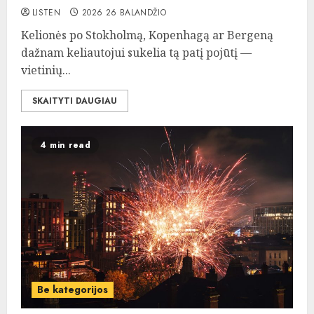
LISTEN
2026 26 BALANDŽIO
Kelionės po Stokholmą, Kopenhagą ar Bergeną
dažnam keliautojui sukelia tą patį pojūtį —
vietinių...
SKAITYTI DAUGIAU
4 min read
Be kategorijos