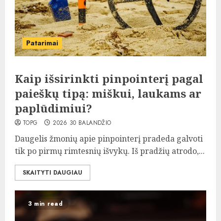
Patarimai
Kaip išsirinkti pinpointerį pagal
paieškų tipą: miškui, laukams ar
paplūdimiui?
TOPG
2026 30 BALANDŽIO
Daugelis žmonių apie pinpointerį pradeda galvoti
tik po pirmų rimtesnių išvykų. Iš pradžių atrodo,...
SKAITYTI DAUGIAU
3 min read