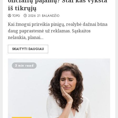
oficialių pajamų? Štai kas vyksta
iš tikrųjų
TOPG
2026 21 BALANDŽIO
Kai žmogui prireikia pinigų, realybė dažnai būna
daug paprastesnė už reklamas. Sąskaitos
nelaukia, planai...
SKAITYTI DAUGIAU
3 min read