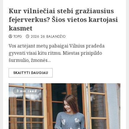
Kur vilniečiai stebi gražiausius
fejerverkus? Šios vietos kartojasi
kasmet
TOPG
2026 26 BALANDŽIO
Vos artėjant metų pabaigai Vilnius pradeda
gyventi visai kitu ritmu. Miestas prisipildo
šurmulio, žmonės...
SKAITYTI DAUGIAU
3 min read