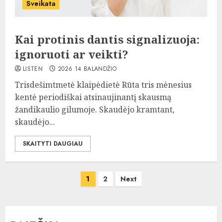
Sveikata
Kai protinis dantis signalizuoja:
ignoruoti ar veikti?
LISTEN
2026 14 BALANDŽIO
Trisdešimtmetė klaipėdietė Rūta tris mėnesius
kentė periodiškai atsinaujinantį skausmą
žandikaulio gilumoje. Skaudėjo kramtant,
skaudėjo...
SKAITYTI DAUGIAU
Įrašų
1
2
Next
puslapiavimas