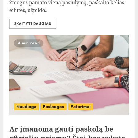
Žmogus pamato vieną pasiūlymą, paskaito kelias
eilutes, užpildo...
SKAITYTI DAUGIAU
4 min read
Naudinga
Paslaugos
Patarimai
Ar įmanoma gauti paskolą be