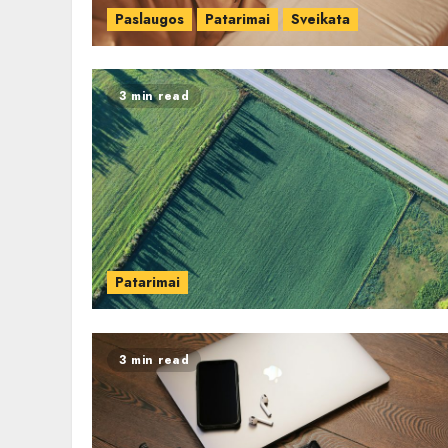
Paslaugos
Patarimai
Sveikata
3 min read
Patarimai
3 min read