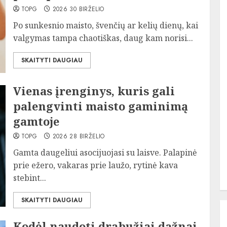
TOPG
2026 30 BIRŽELIO
Po sunkesnio maisto, švenčių ar kelių dienų, kai
valgymas tampa chaotiškas, daug kam norisi...
SKAITYTI DAUGIAU
Vienas įrenginys, kuris gali
palengvinti maisto gaminimą
gamtoje
TOPG
2026 28 BIRŽELIO
Gamta daugeliui asocijuojasi su laisve. Palapinė
prie ežero, vakaras prie laužo, rytinė kava
stebint...
SKAITYTI DAUGIAU
Kodėl naudoti drabužiai dažnai