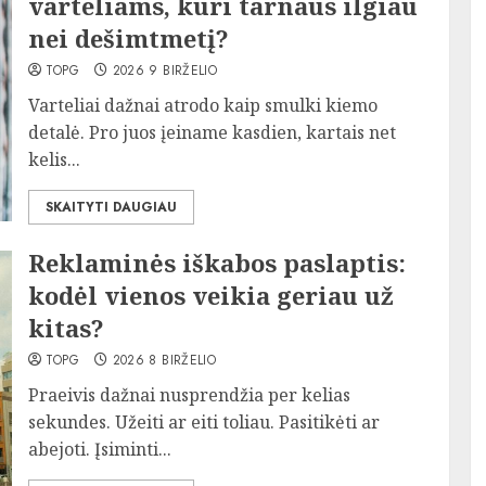
varteliams, kuri tarnaus ilgiau
nei dešimtmetį?
TOPG
2026 9 BIRŽELIO
Varteliai dažnai atrodo kaip smulki kiemo
detalė. Pro juos įeiname kasdien, kartais net
kelis...
SKAITYTI DAUGIAU
Reklaminės iškabos paslaptis:
kodėl vienos veikia geriau už
kitas?
TOPG
2026 8 BIRŽELIO
Praeivis dažnai nusprendžia per kelias
sekundes. Užeiti ar eiti toliau. Pasitikėti ar
abejoti. Įsiminti...