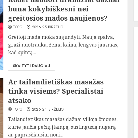
būna kokybiškesni nei
greitosios mados naujienos?
TOPG
2026 25 BIRŽELIO
Greitoji mada moka sugundyti. Nauja spalva,
graži nuotrauka, žema kaina, lengvas jausmas,
kad spintą...
SKAITYTI DAUGIAU
Ar tailandietiškas masažas
tinka visiems? Specialistai
atsako
TOPG
2026 24 BIRŽELIO
Tailandietiškas masažas dažnai vilioja žmones,
kurie jaučia pečių įtampą, sustingusią nugarą
ar paprasčiausiai nori...