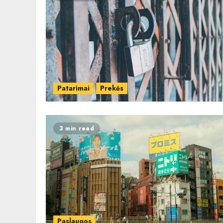
Patarimai
Prekės
3 min read
Paslaugos