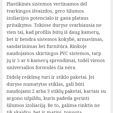
Plastikinės sistemos vertinamos dėl
tvarkingos išvaizdos, gero šilumos
izoliacijos potencialo ir gana plataus
pritaikymo. Tokiose duryse svarbiausia ne
vien tai, kad profilis būtų iš daug kamerų,
bet ir bendra sistemos kokybė, armavimas,
sandarinimas bei furnitūra. Rinkoje
naudojamos skirtingos PVC sistemos, tarp
jų ir 5 ar 6 kamerų sprendimai, todėl vienos
universalios formulės čia nėra.
Didelę reikšmę turi ir stiklo paketai. Jei
duryse numatytas stiklas, gali būti
naudojami 2 arba 3 stiklų paketai, kartais su
argono užpildu, kuris padeda gerinti
šilumos izoliaciją. Be to, galima rinktis ne
tik skaidrų, bet ir matinį, tonuotą,