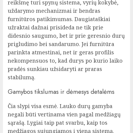
reikšmę turi spynų sistema, vyrių kokybė,
uždarymo mechanizmai ir bendras
furnitūros patikimumas. Daugiataškiai
užraktai dažnai prisideda ne tik prie
didesnio saugumo, bet ir prie geresnio durų
prigludimo bei sandarumo. Jei furnitūra
parinkta atmestinai, net ir geras profilis
nekompensuos to, kad durys po kurio laiko
pradės sunkiau užsidaryti ar praras
stabilumą.
Gamybos tikslumas ir dėmesys detalėms
Čia slypi visa esmė. Lauko durų gamyba
negali būti vertinama vien pagal medžiagų
sąrašą. Lygiai taip pat svarbu, kaip tos
medžiagos sujungiamos į vieną sistemą.