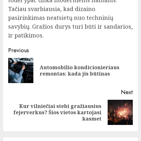
todėl ypač tinka moderniems namams.
Tačiau svarbiausia, kad dizaino
pasirinkimas neatsietų nuo techninių
savybių. Gražios durys turi būti ir sandarios,
ir patikimos.
Continue
Previous
Reading
Automobilio kondicionieriaus
Pre
remontas: kada jis būtinas
pos
Next
Kur vilniečiai stebi gražiausius
Next
fejerverkus? Šios vietos kartojasi
post:
kasmet