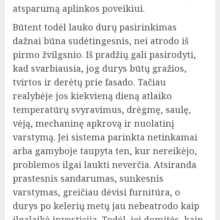
atsparumą aplinkos poveikiui.
Būtent todėl lauko durų pasirinkimas
dažnai būna sudėtingesnis, nei atrodo iš
pirmo žvilgsnio. Iš pradžių gali pasirodyti,
kad svarbiausia, jog durys būtų gražios,
tvirtos ir derėtų prie fasado. Tačiau
realybėje jos kiekvieną dieną atlaiko
temperatūrų svyravimus, drėgmę, saulę,
vėją, mechaninę apkrovą ir nuolatinį
varstymą. Jei sistema parinkta netinkamai
arba gamyboje taupyta ten, kur nereikėjo,
problemos ilgai laukti neverčia. Atsiranda
prastesnis sandarumas, sunkesnis
varstymas, greičiau dėvisi furnitūra, o
durys po kelerių metų jau nebeatrodo kaip
ilgalaikė investicija. Todėl, jei domitės, kaip