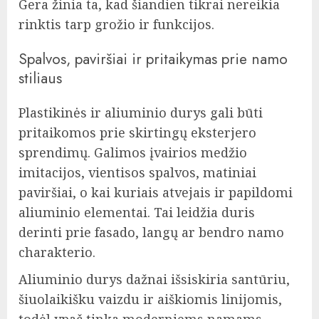
Gera žinia ta, kad šiandien tikrai nereikia
rinktis tarp grožio ir funkcijos.
Spalvos, paviršiai ir pritaikymas prie namo
stiliaus
Plastikinės ir aliuminio durys gali būti
pritaikomos prie skirtingų eksterjero
sprendimų. Galimos įvairios medžio
imitacijos, vientisos spalvos, matiniai
paviršiai, o kai kuriais atvejais ir papildomi
aliuminio elementai. Tai leidžia duris
derinti prie fasado, langų ar bendro namo
charakterio.
Aliuminio durys dažnai išsiskiria santūriu,
šiuolaikišku vaizdu ir aiškiomis linijomis,