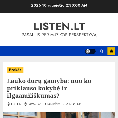
Skip
2026 10 rugpjūčio
2:30:00 AM
to
content
LISTEN.LT
PASAULIS PER MUZIKOS PERSPEKTYVĄ
Prekės
Lauko durų gamyba: nuo ko
priklauso kokybė ir
ilgaamžiškumas?
LISTEN
2026 26 BALANDŽIO
3 MIN READ