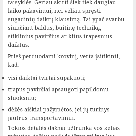
taisyklės. Geriau skirti šiek tiek daugiau
laiko pakavimui, nei vėliau spręsti
sugadintų daiktų klausimą. Tai ypač svarbu
siunčiant baldus, buitinę techniką,
stiklinius paviršius ar kitus trapesnius
daiktus.
Prieš perduodami krovinį, verta įsitikinti,
kad:
visi daiktai tvirtai supakuoti;
trapūs paviršiai apsaugoti papildomu
sluoksniu;
dėžės aiškiai pažymėtos, jei jų turinys
jautrus transportavimui.
Tokios detalės dažnai užtrunka vos kelias