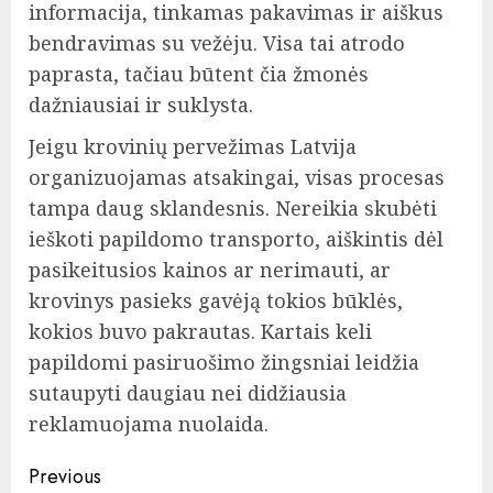
informacija, tinkamas pakavimas ir aiškus
bendravimas su vežėju. Visa tai atrodo
paprasta, tačiau būtent čia žmonės
dažniausiai ir suklysta.
Jeigu krovinių pervežimas Latvija
organizuojamas atsakingai, visas procesas
tampa daug sklandesnis. Nereikia skubėti
ieškoti papildomo transporto, aiškintis dėl
pasikeitusios kainos ar nerimauti, ar
krovinys pasieks gavėją tokios būklės,
kokios buvo pakrautas. Kartais keli
papildomi pasiruošimo žingsniai leidžia
sutaupyti daugiau nei didžiausia
reklamuojama nuolaida.
Continue
Previous