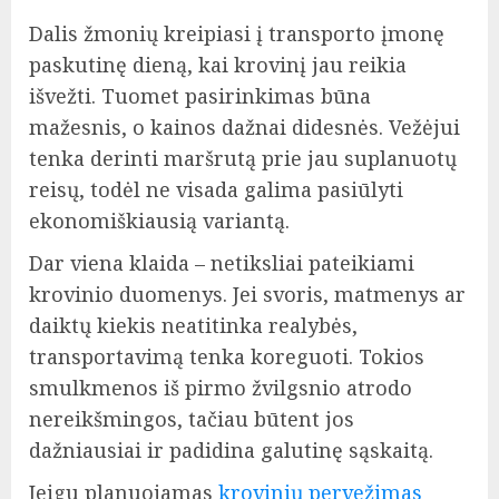
Dalis žmonių kreipiasi į transporto įmonę
paskutinę dieną, kai krovinį jau reikia
išvežti. Tuomet pasirinkimas būna
mažesnis, o kainos dažnai didesnės. Vežėjui
tenka derinti maršrutą prie jau suplanuotų
reisų, todėl ne visada galima pasiūlyti
ekonomiškiausią variantą.
Dar viena klaida – netiksliai pateikiami
krovinio duomenys. Jei svoris, matmenys ar
daiktų kiekis neatitinka realybės,
transportavimą tenka koreguoti. Tokios
smulkmenos iš pirmo žvilgsnio atrodo
nereikšmingos, tačiau būtent jos
dažniausiai ir padidina galutinę sąskaitą.
Jeigu planuojamas
krovinių pervežimas