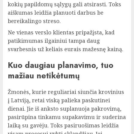
kokių papildomų sąlygų gali atsirasti. Toks
aiškumas leidžia planuoti darbus be
bereikalingo streso.
Ne vienas verslo klientas pripažįsta, kad
patikimumas ilgainiui tampa daug
svarbesnis už keliais eurais mažesnę kainą.
Kuo daugiau planavimo, tuo
mažiau netikėtumų
Žmonės, kurie reguliariai siunčia krovinius
į Latviją, retai viską palieka paskutinei
dienai. Jie iš anksto suplanuoja pakrovimą,
pasirūpina tinkamu supakavimu ir suderina
laiką su gavėju. Toks pasiruošimas leidžia
visam procesui vykti sklandžiau. Jei