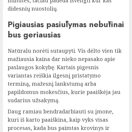
minutes, tačiau padeda išvengti kur kas
didesnių nuostolių.
Pigiausias pasiūlymas nebūtinai
bus geriausias
Natūralu norėti sutaupyti. Vis dėlto vien tik
mažiausia kaina dar nieko nepasako apie
paslaugos kokybę. Kartais pigesnis
variantas reiškia ilgesnį pristatymo
terminą, mažesnį lankstumą arba
papildomus mokesčius, kurie paaiškėja jau
sudarius užsakymą.
Daug ramiau bendradarbiauti su įmone,
kuri iš karto paaiškina, kaip vyks visas
procesas, kada bus paimtas krovinys ir