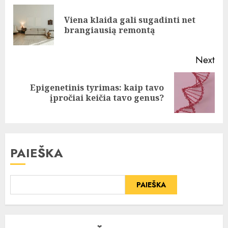
Reading
Viena klaida gali sugadinti net
Pre
brangiausią remontą
pos
Next
Epigenetinis tyrimas: kaip tavo
Next
įpročiai keičia tavo genus?
post:
PAIEŠKA
PAIEŠKA