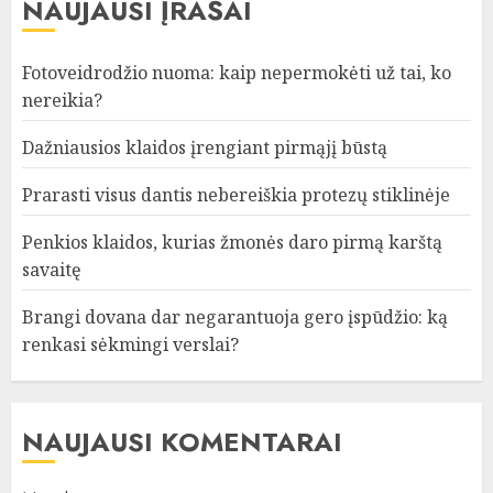
NAUJAUSI ĮRAŠAI
Fotoveidrodžio nuoma: kaip nepermokėti už tai, ko
nereikia?
Dažniausios klaidos įrengiant pirmąjį būstą
Prarasti visus dantis nebereiškia protezų stiklinėje
Penkios klaidos, kurias žmonės daro pirmą karštą
savaitę
Brangi dovana dar negarantuoja gero įspūdžio: ką
renkasi sėkmingi verslai?
NAUJAUSI KOMENTARAI