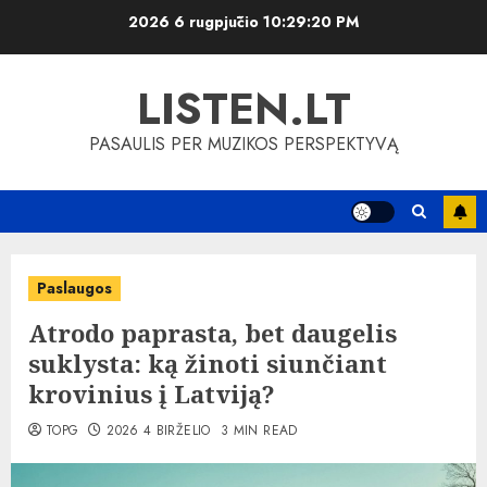
Skip
2026 6 rugpjūčio
10:29:21 PM
to
content
LISTEN.LT
PASAULIS PER MUZIKOS PERSPEKTYVĄ
Paslaugos
Atrodo paprasta, bet daugelis
suklysta: ką žinoti siunčiant
krovinius į Latviją?
TOPG
2026 4 BIRŽELIO
3 MIN READ