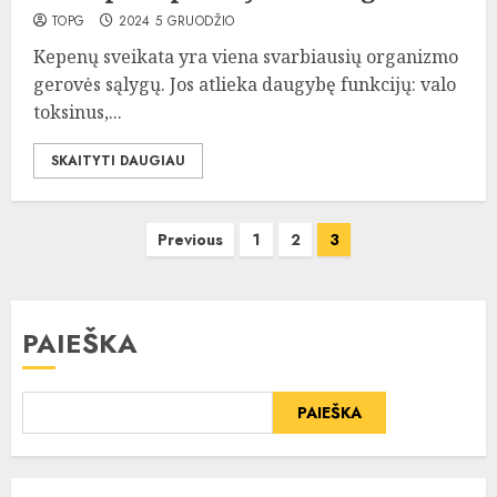
TOPG
2024 5 GRUODŽIO
Kepenų sveikata yra viena svarbiausių organizmo
gerovės sąlygų. Jos atlieka daugybę funkcijų: valo
toksinus,...
SKAITYTI DAUGIAU
Įrašų
Previous
1
2
3
puslapiavimas
PAIEŠKA
PAIEŠKA