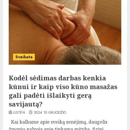
Sveikata
Kodėl sėdimas darbas kenkia
kūnui ir kaip viso kūno masažas
gali padėti išlaikyti gerą
savijautą?
LISTEN
2024 10 GRUODŽIO
Kai kalbame apie sveiką senėjimą, daugelis
žmonių galvoja apie tinkamą mitybą, fizinį