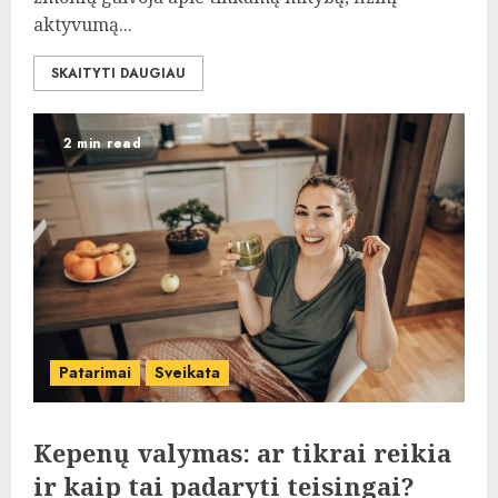
aktyvumą...
SKAITYTI DAUGIAU
2 min read
Patarimai
Sveikata
Kepenų valymas: ar tikrai reikia
ir kaip tai padaryti teisingai?