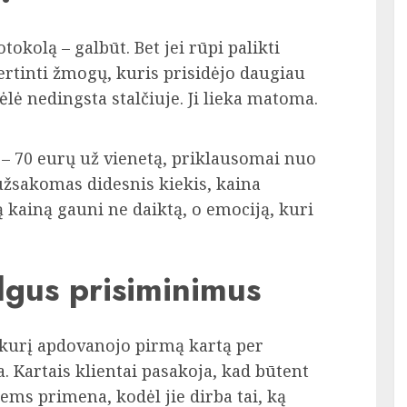
otokolą – galbūt. Bet jei rūpi palikti
ertinti žmogų, kuris prisidėjo daugiau
lė nedingsta stalčiuje. Ji lieka matoma.
 – 70 eurų už vienetą, priklausomai nuo
užsakomas didesnis kiekis, kaina
 kainą gauni ne daiktą, o emociją, kuri
ilgus prisiminimus
 kurį apdovanojo pirmą kartą per
. Kartais klientai pasakoja, kad būtent
jiems primena, kodėl jie dirba tai, ką