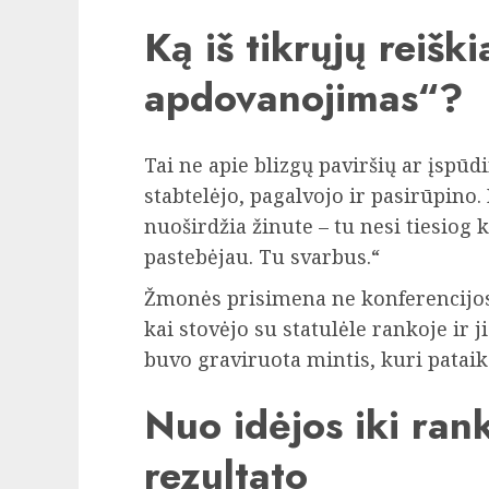
Ką iš tikrųjų reišk
apdovanojimas“?
Tai ne apie blizgų paviršių ar įspūd
stabtelėjo, pagalvojo ir pasirūpino. 
nuoširdžia žinute – tu nesi tiesiog 
pastebėjau. Tu svarbus.“
Žmonės prisimena ne konferencijos 
kai stovėjo su statulėle rankoje ir 
buvo graviruota mintis, kuri pataikė 
Nuo idėjos iki ran
rezultato