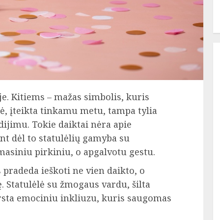
je. Kitiems – mažas simbolis, kuris
lė, įteikta tinkamu metu, tampa tylia
dijimu. Tokie daiktai nėra apie
ent dėl to statulėlių gamyba su
asiniu pirkiniu, o apgalvotu gestu.
radeda ieškoti ne vien daikto, o
. Statulėlė su žmogaus vardu, šilta
rsta emociniu inkliuzu, kuris saugomas