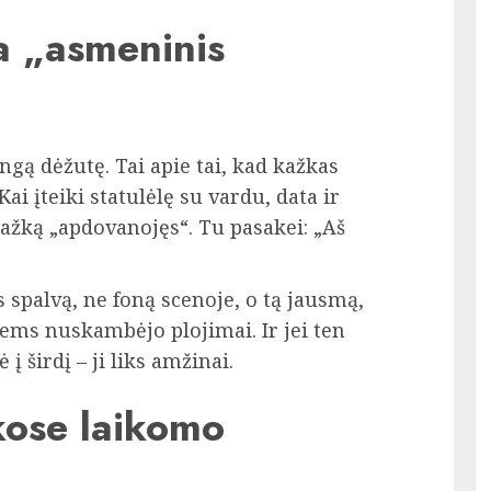
ia „asmeninis
ingą dėžutę. Tai apie tai, kad kažkas
Kai įteiki statulėlę su vardu, data ir
kažką „apdovanojęs“. Tu pasakei: „Aš
spalvą, ne foną scenoje, o tą jausmą,
jiems nuskambėjo plojimai. Ir jei ten
į širdį – ji liks amžinai.
kose laikomo