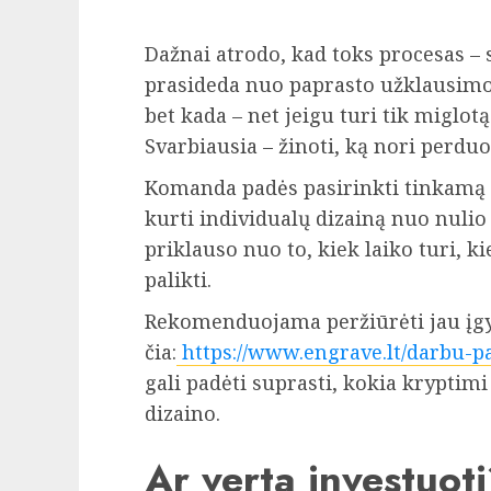
Dažnai atrodo, kad toks procesas – s
prasideda nuo paprasto užklausimo
bet kada – net jeigu turi tik miglotą
Svarbiausia – žinoti, ką nori perduot
Komanda padės pasirinkti tinkamą 
kurti individualų dizainą nuo nulio
priklauso nuo to, kiek laiko turi, ki
palikti.
Rekomenduojama peržiūrėti jau įgyv
čia:
https://www.engrave.lt/darbu-
gali padėti suprasti, kokia kryptimi
dizaino.
Ar verta investuot