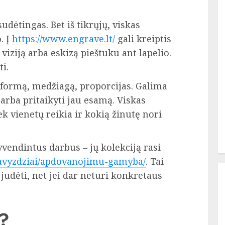
udėtingas. Bet iš tikrųjų, viskas
. Į
https://www.engrave.lt/
gali kreiptis
 viziją arba eskizą pieštuku ant lapelio.
i.
formą, medžiagą, proporcijas. Galima
 arba pritaikyti jau esamą. Viskas
ek vienetų reikia ir kokią žinutę nori
endintus darbus – jų kolekciją rasi
pavyzdziai/apdovanojimu-gamyba/
. Tai
 judėti, net jei dar neturi konkretaus
i?