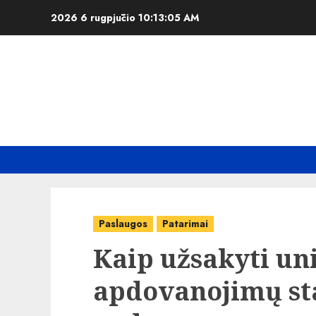
Skip
2026 6 rugpjūčio
10:13:06 AM
to
content
Paslaugos
Patarimai
Kaip užsakyti un
apdovanojimų sta