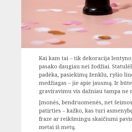
Kai kam tai – tik dekoracija lentyno
pasako daugiau nei žodžiai. Statulė
padėka, pasiekimų ženklu, ryšio liu
medžiagas – jie apie jausmą. Ir būt
graviravimu vis dažniau tampa ne m
Įmonės, bendruomenės, net šeimos p
patirties – kažko, kas turi asmenybę
fraze ar reikšmingu skaičiumi pavi
metai iš metų.