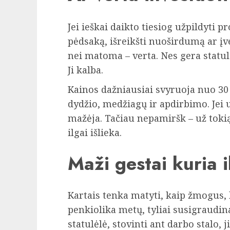
Jei ieškai daikto tiesiog užpildyti pr
pėdsaką, išreikšti nuoširdumą ar įv
nei matoma – verta. Nes gera statulė
Ji kalba.
Kainos dažniausiai svyruoja nuo 30
dydžio, medžiagų ir apdirbimo. Jei 
mažėja. Tačiau nepamiršk – už tokią
ilgai išlieka.
Maži gestai kuria 
Kartais tenka matyti, kaip žmogus,
penkiolika metų, tyliai susigraudina
statulėlė, stovinti ant darbo stalo, 