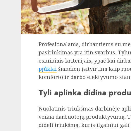
Profesionalams, dirbantiems su med
pasirinkimas yra itin svarbus. Ty
esminiais kriterijais, ypač kai dirb
pjūklai
šiandien įsitvirtina kaip mo
komforto ir darbo efektyvumo stan
Tyli aplinka didina pro
Nuolatinis triukšmas darbinėje aplin
veikia darbuotojų produktyvumą. Tra
didelį triukšmą, kuris ilgainiui gal