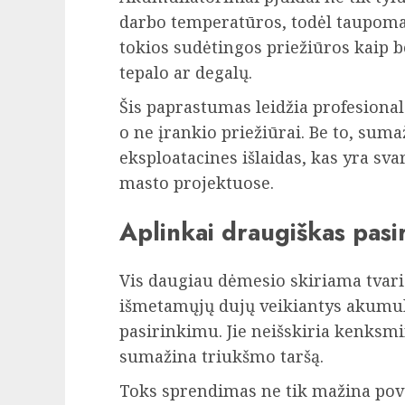
darbo temperatūros, todėl taupomas 
tokios sudėtingos priežiūros kaip be
tepalo ar degalų.
Šis paprastumas leidžia profesiona
o ne įrankio priežiūrai. Be to, sum
eksploatacines išlaidas, kas yra sva
masto projektuose.
Aplinkai draugiškas pasi
Vis daugiau dėmesio skiriama tvari
išmetamųjų dujų veikiantys akumuli
pasirinkimu. Jie neišskiria kenksm
sumažina triukšmo taršą.
Toks sprendimas ne tik mažina pove