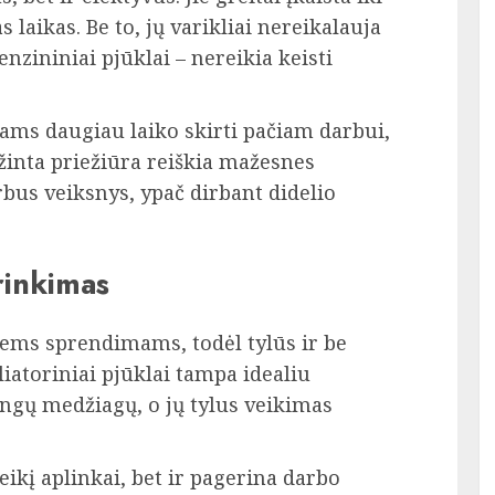
laikas. Be to, jų varikliai nereikalauja
nzininiai pjūklai – nereikia keisti
lams daugiau laiko skirti pačiam darbui,
ažinta priežiūra reiškia mažesnes
rbus veiksnys, ypač dirbant didelio
rinkimas
ems sprendimams, todėl tylūs ir be
atoriniai pjūklai tampa idealiu
ingų medžiagų, o jų tylus veikimas
ikį aplinkai, bet ir pagerina darbo