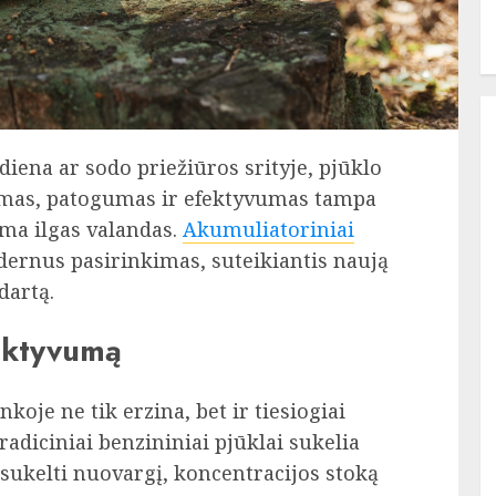
iena ar sodo priežiūros srityje, pjūklo
lumas, patogumas ir efektyvumas tampa
ama ilgas valandas.
Akumuliatoriniai
dernus pasirinkimas, suteikiantis naują
dartą.
duktyvumą
koje ne tik erzina, bet ir tiesiogiai
diciniai benzininiai pjūklai sukelia
i sukelti nuovargį, koncentracijos stoką