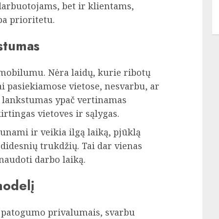
darbuotojams, bet ir klientams,
a prioritetu.
stumas
mobilumu. Nėra laidų, kurie ribotų
ai pasiekiamose vietose, nesvarbu, ar
is lankstumas ypač vertinamas
rtingas vietoves ir sąlygas.
nami ir veikia ilgą laiką, pjūklą
didesnių trukdžių. Tai dar vienas
šnaudoti darbo laiką.
modelį
r patogumo privalumais, svarbu