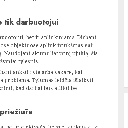
 tik darbuotojui
audotojui, bet ir aplinkiniams. Dirbant
se objektuose aplink triukšmas gali
ą. Naudojant akumuliatorinį pjūklą, šis
 žymiai tylesnis.
bant anksti ryte arba vakare, kai
ia problema. Tylumas leidžia išlaikyti
rinti, kad darbai bus atlikti be
priežiūra
 bet ir efektyvūs. Jie greitai įkaista iki