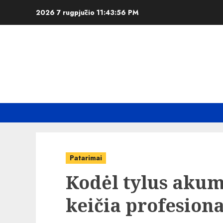
Skip
2026 7 rugpjūčio
11:43:57 PM
to
content
Patarimai
Kodėl tylus akum
keičia profesion