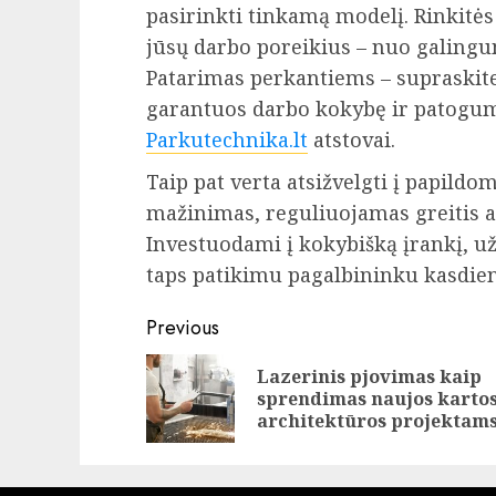
pasirinkti tinkamą modelį. Rinkitės
jūsų darbo poreikius – nuo galingu
Patarimas perkantiems – supraskite,
garantuos darbo kokybę ir patogum
Parkutechnika.lt
atstovai.
Taip pat verta atsižvelgti į papildom
mažinimas, reguliuojamas greitis 
Investuodami į kokybišką įrankį, užt
taps patikimu pagalbininku kasdie
Continue
Previous
Reading
Lazerinis pjovimas kaip
sprendimas naujos karto
architektūros projektam