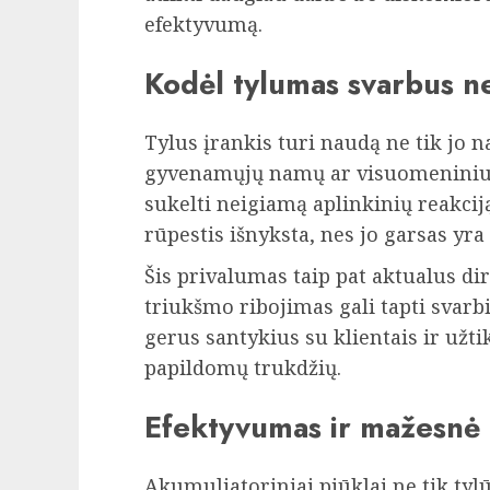
efektyvumą.
Kodėl tylumas svarbus ne
Tylus įrankis turi naudą ne tik jo n
gyvenamųjų namų ar visuomeniniuo
sukelti neigiamą aplinkinių reakcij
rūpestis išnyksta, nes jo garsas yra
Šis privalumas taip pat aktualus dir
triukšmo ribojimas gali tapti svarb
gerus santykius su klientais ir užtik
papildomų trukdžių.
Efektyvumas ir mažesnė 
Akumuliatoriniai pjūklai ne tik tylūs,