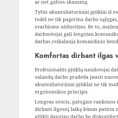
ar net galvos skausmą.
Tylūs akumuliatoriniai pjūklai iš esm
todėl ne tik pagerina darbo sąlygas, 
svarbioms užduotims. Be to, mažesn
darbuotojai gali lengviau komunikuo
darbas reikalauja komandinio ben
Komfortas dirbant ilgas 
Profesionalūs pjūklų naudotojai daž
valandų darbo pradeda jausti nuovar
akumuliatoriniai pjūklai ne tik maž
ergonomikos principu.
Lengvas svoris, patogios rankenos i
dirbant ilgesnį laiką kūnas patiria 
atlikti daugiau darbo be diskomforto