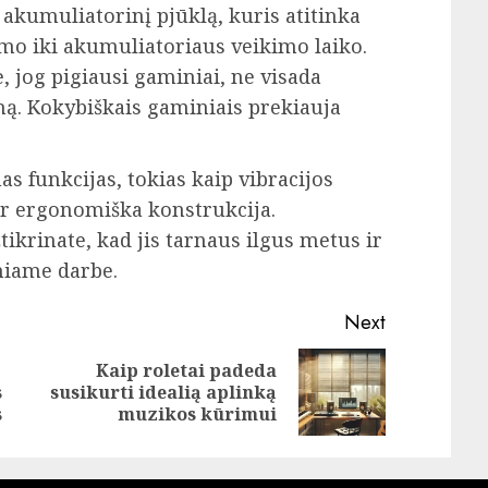
 akumuliatorinį pjūklą, kuris atitinka
mo iki akumuliatoriaus veikimo laiko.
 jog pigiausi gaminiai, ne visada
ą. Kokybiškais gaminiais prekiauja
as funkcijas, tokias kaip vibracijos
ar ergonomiška konstrukcija.
ikrinate, kad jis tarnaus ilgus metus ir
niame darbe.
Next
Kaip roletai padeda
Previous
Next
s
susikurti idealią aplinką
post:
post:
s
muzikos kūrimui