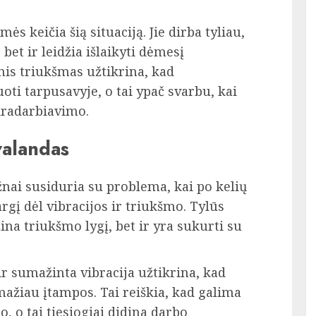
ės keičia šią situaciją. Jie dirba tyliau,
bet ir leidžia išlaikyti dėmesį
is triukšmas užtikrina, kad
ti tarpusavyje, o tai ypač svarbu, kai
dradarbiavimo.
valandas
nai susiduria su problema, kai po kelių
gį dėl vibracijos ir triukšmo. Tylūs
ina triukšmo lygį, bet ir yra sukurti su
r sumažinta vibracija užtikrina, kad
mažiau įtampos. Tai reiškia, kad galima
, o tai tiesiogiai didina darbo