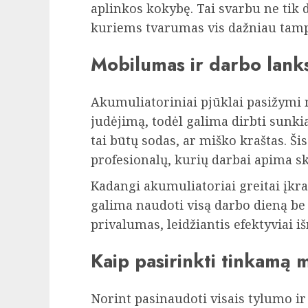
aplinkos kokybę. Tai svarbu ne tik 
kuriems tvarumas vis dažniau tamp
Mobilumas ir darbo lank
Akumuliatoriniai pjūklai pasižymi 
judėjimą, todėl galima dirbti sunki
tai būtų sodas, ar miško kraštas. Š
profesionalų, kurių darbai apima ski
Kadangi akumuliatoriai greitai įkrau
galima naudoti visą darbo dieną be 
privalumas, leidžiantis efektyviai i
Kaip pasirinkti tinkamą 
Norint pasinaudoti visais tylumo i