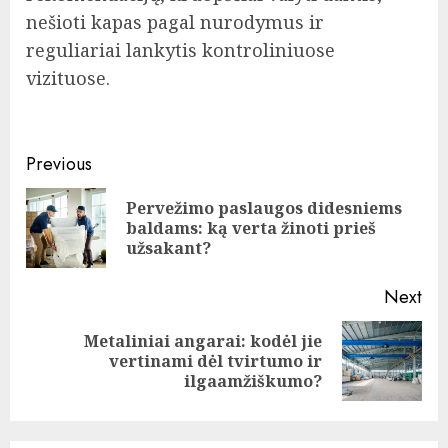
nešioti kapas pagal nurodymus ir
reguliariai lankytis kontroliniuose
vizituose.
Continue
Previous
Reading
Pervežimo paslaugos didesniems
Pre
baldams: ką verta žinoti prieš
pos
užsakant?
Next
Metaliniai angarai: kodėl jie
Next
vertinami dėl tvirtumo ir
post:
ilgaamžiškumo?