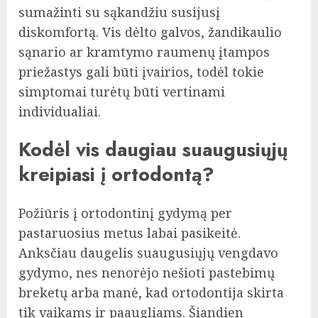
sumažinti su sąkandžiu susijusį
diskomfortą. Vis dėlto galvos, žandikaulio
sąnario ar kramtymo raumenų įtampos
priežastys gali būti įvairios, todėl tokie
simptomai turėtų būti vertinami
individualiai.
Kodėl vis daugiau suaugusiųjų
kreipiasi į ortodontą?
Požiūris į ortodontinį gydymą per
pastaruosius metus labai pasikeitė.
Anksčiau daugelis suaugusiųjų vengdavo
gydymo, nes nenorėjo nešioti pastebimų
breketų arba manė, kad ortodontija skirta
tik vaikams ir paaugliams. Šiandien