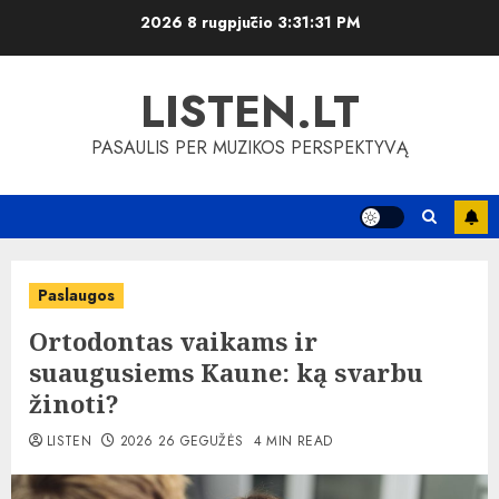
Skip
2026 8 rugpjūčio
3:31:32 PM
to
content
LISTEN.LT
PASAULIS PER MUZIKOS PERSPEKTYVĄ
Paslaugos
Ortodontas vaikams ir
suaugusiems Kaune: ką svarbu
žinoti?
LISTEN
2026 26 GEGUŽĖS
4 MIN READ