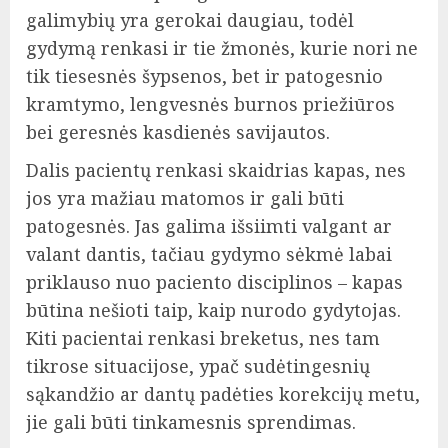
galimybių yra gerokai daugiau, todėl
gydymą renkasi ir tie žmonės, kurie nori ne
tik tiesesnės šypsenos, bet ir patogesnio
kramtymo, lengvesnės burnos priežiūros
bei geresnės kasdienės savijautos.
Dalis pacientų renkasi skaidrias kapas, nes
jos yra mažiau matomos ir gali būti
patogesnės. Jas galima išsiimti valgant ar
valant dantis, tačiau gydymo sėkmė labai
priklauso nuo paciento disciplinos – kapas
būtina nešioti taip, kaip nurodo gydytojas.
Kiti pacientai renkasi breketus, nes tam
tikrose situacijose, ypač sudėtingesnių
sąkandžio ar dantų padėties korekcijų metu,
jie gali būti tinkamesnis sprendimas.