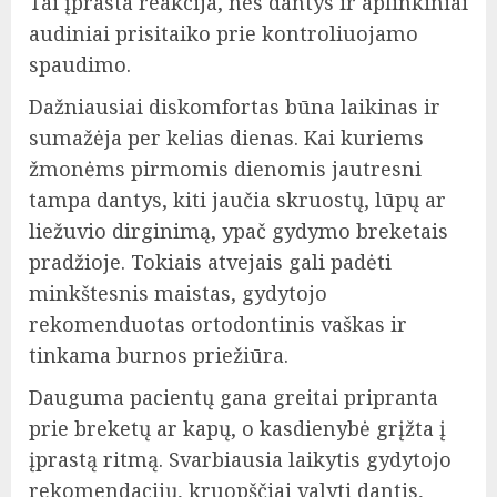
Tai įprasta reakcija, nes dantys ir aplinkiniai
audiniai prisitaiko prie kontroliuojamo
spaudimo.
Dažniausiai diskomfortas būna laikinas ir
sumažėja per kelias dienas. Kai kuriems
žmonėms pirmomis dienomis jautresni
tampa dantys, kiti jaučia skruostų, lūpų ar
liežuvio dirginimą, ypač gydymo breketais
pradžioje. Tokiais atvejais gali padėti
minkštesnis maistas, gydytojo
rekomenduotas ortodontinis vaškas ir
tinkama burnos priežiūra.
Dauguma pacientų gana greitai pripranta
prie breketų ar kapų, o kasdienybė grįžta į
įprastą ritmą. Svarbiausia laikytis gydytojo
rekomendacijų, kruopščiai valyti dantis,