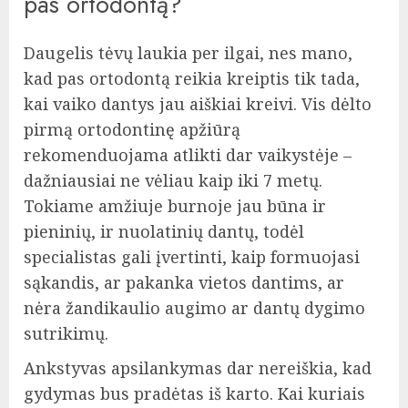
pas ortodontą?
Daugelis tėvų laukia per ilgai, nes mano,
kad pas ortodontą reikia kreiptis tik tada,
kai vaiko dantys jau aiškiai kreivi. Vis dėlto
pirmą ortodontinę apžiūrą
rekomenduojama atlikti dar vaikystėje –
dažniausiai ne vėliau kaip iki 7 metų.
Tokiame amžiuje burnoje jau būna ir
pieninių, ir nuolatinių dantų, todėl
specialistas gali įvertinti, kaip formuojasi
sąkandis, ar pakanka vietos dantims, ar
nėra žandikaulio augimo ar dantų dygimo
sutrikimų.
Ankstyvas apsilankymas dar nereiškia, kad
gydymas bus pradėtas iš karto. Kai kuriais