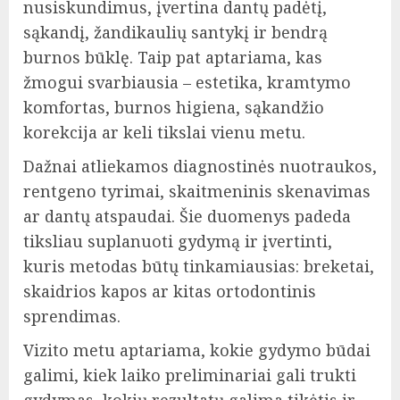
nusiskundimus, įvertina dantų padėtį,
sąkandį, žandikaulių santykį ir bendrą
burnos būklę. Taip pat aptariama, kas
žmogui svarbiausia – estetika, kramtymo
komfortas, burnos higiena, sąkandžio
korekcija ar keli tikslai vienu metu.
Dažnai atliekamos diagnostinės nuotraukos,
rentgeno tyrimai, skaitmeninis skenavimas
ar dantų atspaudai. Šie duomenys padeda
tiksliau suplanuoti gydymą ir įvertinti,
kuris metodas būtų tinkamiausias: breketai,
skaidrios kapos ar kitas ortodontinis
sprendimas.
Vizito metu aptariama, kokie gydymo būdai
galimi, kiek laiko preliminariai gali trukti
gydymas, kokių rezultatų galima tikėtis ir