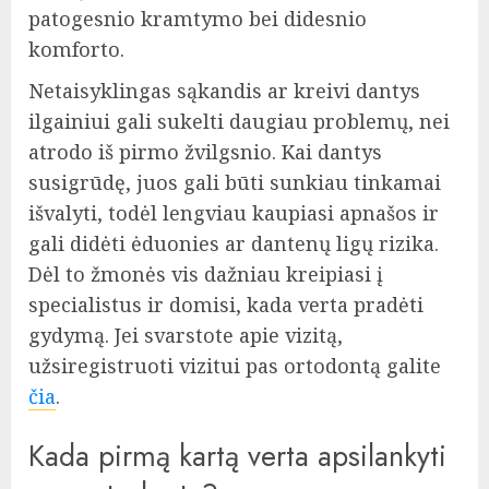
patogesnio kramtymo bei didesnio
komforto.
Netaisyklingas sąkandis ar kreivi dantys
ilgainiui gali sukelti daugiau problemų, nei
atrodo iš pirmo žvilgsnio. Kai dantys
susigrūdę, juos gali būti sunkiau tinkamai
išvalyti, todėl lengviau kaupiasi apnašos ir
gali didėti ėduonies ar dantenų ligų rizika.
Dėl to žmonės vis dažniau kreipiasi į
specialistus ir domisi, kada verta pradėti
gydymą. Jei svarstote apie vizitą,
užsiregistruoti vizitui pas ortodontą galite
čia
.
Kada pirmą kartą verta apsilankyti