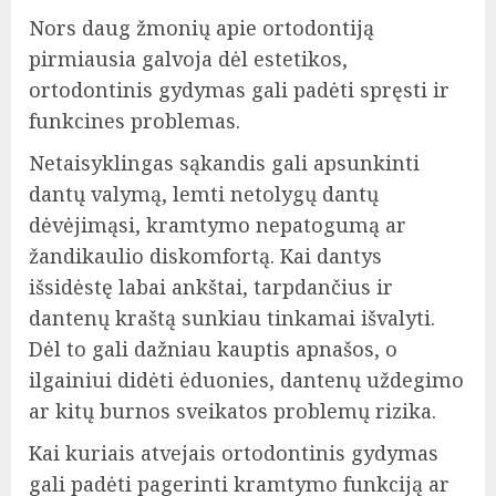
Nors daug žmonių apie ortodontiją
pirmiausia galvoja dėl estetikos,
ortodontinis gydymas gali padėti spręsti ir
funkcines problemas.
Netaisyklingas sąkandis gali apsunkinti
dantų valymą, lemti netolygų dantų
dėvėjimąsi, kramtymo nepatogumą ar
žandikaulio diskomfortą. Kai dantys
išsidėstę labai ankštai, tarpdančius ir
dantenų kraštą sunkiau tinkamai išvalyti.
Dėl to gali dažniau kauptis apnašos, o
ilgainiui didėti ėduonies, dantenų uždegimo
ar kitų burnos sveikatos problemų rizika.
Kai kuriais atvejais ortodontinis gydymas
gali padėti pagerinti kramtymo funkciją ar