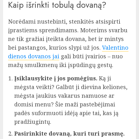
Kaip išrinkti tobulą dovaną?
Norėdami nustebinti, stenkitės atsispirti
įprastiems sprendimams. Moterims svarbu
ne tik gražiai įteikta dovana, bet ir mintys
bei pastangos, kurios slypi už jos.
Valentino
dienos dovanos jai
gali būti įvairios – nuo
mažų smulkmenų iki įspūdingų gestų.
Įsiklausykite į jos pomėgius.
Ką ji
mėgsta veikti? Galbūt ji dievina keliones,
mėgsta jaukius vakarus namuose ar
domisi menu? Šie maži pastebėjimai
padės suformuoti idėją apie tai, kas ją
pradžiugintų.
Pasirinkite dovaną, kuri turi prasmę.