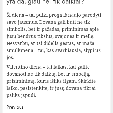
yra daugiau nei tik daiktai?
Ši diena – tai puiki proga iš naujo parodyti
savo jausmus. Dovana gali būti ne tik
simbolis, bet ir pažadas, priminimas apie
jūsų bendrus tikslus, svajones ir meilę.
Nesvarbu, ar tai didelis gestas, ar maža
smulkmena – tai, kas svarbiausia, slypi už
jos.
Valentino diena – tai laikas, kai galite
dovanoti ne tik daiktą, bet ir emociją,
prisiminimą, kuris išliks ilgam. Skirkite
laiko, pasistenkite, ir jūsų dovana tikrai
paliks įspūdį.
Continue
Previous