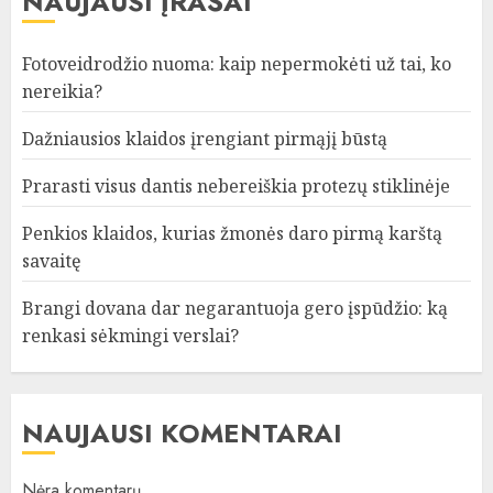
NAUJAUSI ĮRAŠAI
Fotoveidrodžio nuoma: kaip nepermokėti už tai, ko
nereikia?
Dažniausios klaidos įrengiant pirmąjį būstą
Prarasti visus dantis nebereiškia protezų stiklinėje
Penkios klaidos, kurias žmonės daro pirmą karštą
savaitę
Brangi dovana dar negarantuoja gero įspūdžio: ką
renkasi sėkmingi verslai?
NAUJAUSI KOMENTARAI
Nėra komentarų.