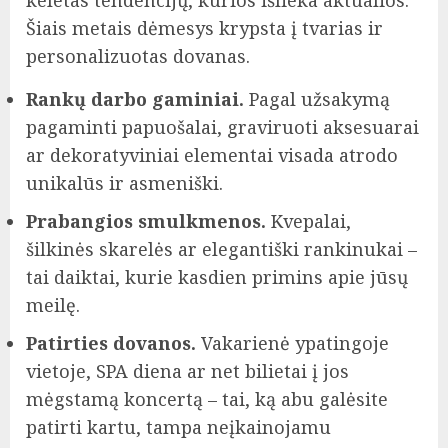
keletas tendencijų, kurios išlieka aktualios.
Šiais metais dėmesys krypsta į tvarias ir
personalizuotas dovanas.
Rankų darbo gaminiai.
Pagal užsakymą
pagaminti papuošalai, graviruoti aksesuarai
ar dekoratyviniai elementai visada atrodo
unikalūs ir asmeniški.
Prabangios smulkmenos.
Kvepalai,
šilkinės skarelės ar elegantiški rankinukai –
tai daiktai, kurie kasdien primins apie jūsų
meilę.
Patirties dovanos.
Vakarienė ypatingoje
vietoje, SPA diena ar net bilietai į jos
mėgstamą koncertą – tai, ką abu galėsite
patirti kartu, tampa neįkainojamu