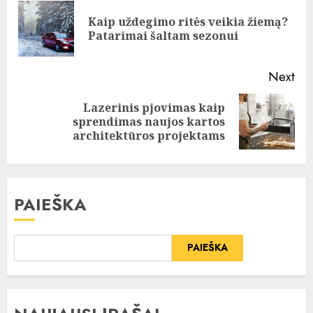
Reading
Kaip uždegimo ritės veikia žiemą?
Pre
Patarimai šaltam sezonui
pos
Next
Lazerinis pjovimas kaip
Next
sprendimas naujos kartos
post:
architektūros projektams
PAIEŠKA
PAIEŠKA