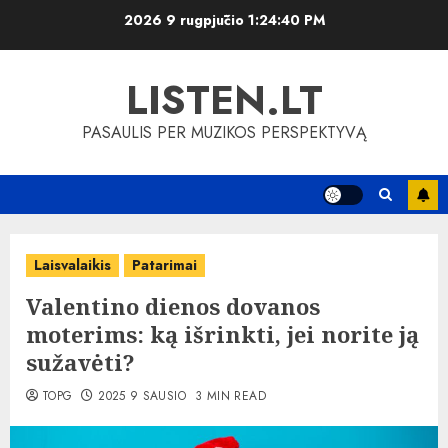
Skip
2026 9 rugpjūčio
1:24:40 PM
to
content
LISTEN.LT
PASAULIS PER MUZIKOS PERSPEKTYVĄ
Laisvalaikis
Patarimai
Valentino dienos dovanos
moterims: ką išrinkti, jei norite ją
sužavėti?
TOPG
2025 9 SAUSIO
3 MIN READ