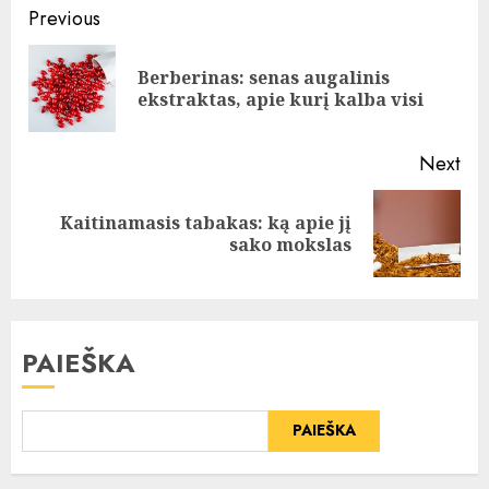
Continue
Previous
Reading
Berberinas: senas augalinis
Pre
ekstraktas, apie kurį kalba visi
pos
Next
Kaitinamasis tabakas: ką apie jį
Next
sako mokslas
post:
PAIEŠKA
PAIEŠKA