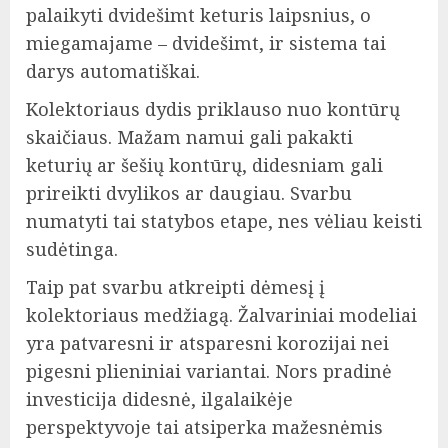
palaikyti dvidešimt keturis laipsnius, o
miegamajame – dvidešimt, ir sistema tai
darys automatiškai.
Kolektoriaus dydis priklauso nuo kontūrų
skaičiaus. Mažam namui gali pakakti
keturių ar šešių kontūrų, didesniam gali
prireikti dvylikos ar daugiau. Svarbu
numatyti tai statybos etape, nes vėliau keisti
sudėtinga.
Taip pat svarbu atkreipti dėmesį į
kolektoriaus medžiagą. Žalvariniai modeliai
yra patvaresni ir atsparesni korozijai nei
pigesni plieniniai variantai. Nors pradinė
investicija didesnė, ilgalaikėje
perspektyvoje tai atsiperka mažesnėmis