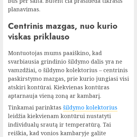
bus per šalta. Būtent čia prasideda tikrasis
planavimas.
Centrinis mazgas, nuo kurio
viskas priklauso
Montuotojas mums paaiškino, kad
svarbiausia grindinio šildymo dalis yra ne
vamzdžiai, o šildymo kolektorius – centrinis
paskirstymo mazgas, prie kurio jungiasi visi
atskiri kontūrai. Kiekvienas kontūras
aptarnauja vieną zoną ar kambarį.
Tinkamai parinktas
šildymo kolektorius
leidžia kiekvienam kontūrui nustatyti
individualų srautą ir temperatūrą. Tai
reiškia, kad vonios kambaryje galite