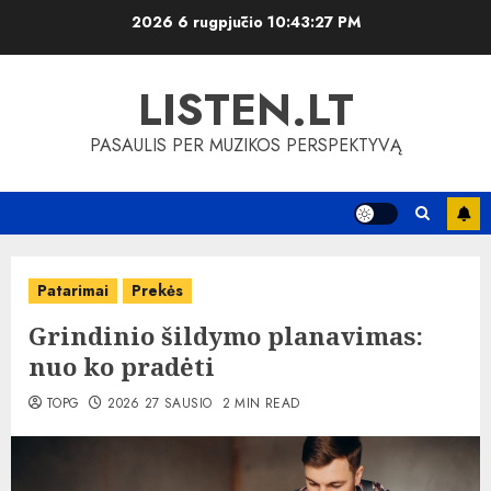
Skip
2026 6 rugpjūčio
10:43:27 PM
to
content
LISTEN.LT
PASAULIS PER MUZIKOS PERSPEKTYVĄ
Patarimai
Prekės
Grindinio šildymo planavimas:
nuo ko pradėti
TOPG
2026 27 SAUSIO
2 MIN READ