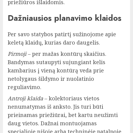
priežiūros išlaidomis.
Dažniausios planavimo klaidos
Per savo statybos patirtį sužinojome apie
keletą klaidų, kurias daro daugelis.
Pirmoji
– per mažas kontūrų skaičius.
Bandymas sutaupyti sujungiant kelis
kambarius į vieną kontūrą veda prie
netolygaus šildymo ir nuolatinio
reguliavimo.
Antroji klaida
– kolektoriaus vietos
nenumatymas iš anksto. Jis turi būti
prieinamas priežiūrai, bet kartu neužimti
daug vietos. Dažnai montuojamas
specialioje nišoje arba techninėje patalpoje.