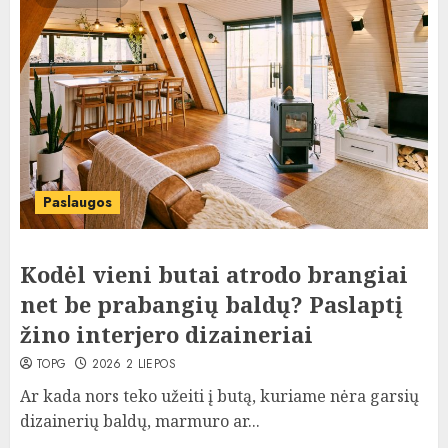
Paslaugos
Kodėl vieni butai atrodo brangiai
net be prabangių baldų? Paslaptį
žino interjero dizaineriai
TOPG
2026 2 LIEPOS
Ar kada nors teko užeiti į butą, kuriame nėra garsių
dizainerių baldų, marmuro ar...