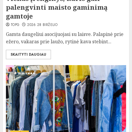
palengvinti maisto gaminimą
gamtoje
TOPG
2026 28 BIRŽELIO
Gamta daugeliui asocijuojasi su laisve. Palapinė prie
ežero, vakaras prie laužo, rytinė kava stebint...
SKAITYTI DAUGIAU
4 min read