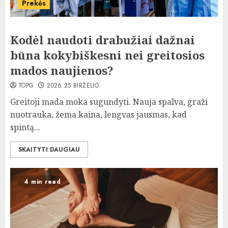
Prekės
Kodėl naudoti drabužiai dažnai
būna kokybiškesni nei greitosios
mados naujienos?
TOPG
2026 25 BIRŽELIO
Greitoji mada moka sugundyti. Nauja spalva, graži
nuotrauka, žema kaina, lengvas jausmas, kad
spintą...
SKAITYTI DAUGIAU
4 min read