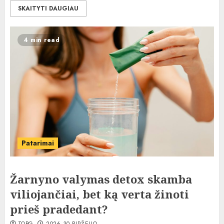
SKAITYTI DAUGIAU
4 min read
Patarimai
Žarnyno valymas detox skamba
viliojančiai, bet ką verta žinoti
prieš pradedant?