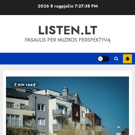
Skip
2026 8 rugpjūčio
7:27:39 PM
to
content
LISTEN.LT
PASAULIS PER MUZIKOS PERSPEKTYVĄ
3 min read