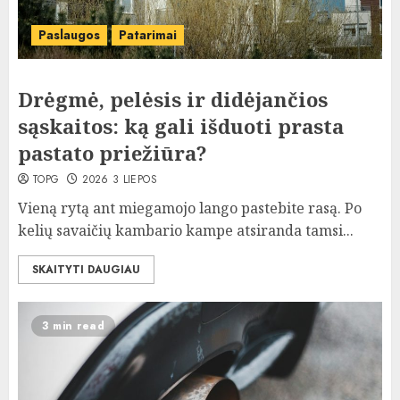
Paslaugos
Patarimai
Drėgmė, pelėsis ir didėjančios
sąskaitos: ką gali išduoti prasta
pastato priežiūra?
TOPG
2026 3 LIEPOS
Vieną rytą ant miegamojo lango pastebite rasą. Po
kelių savaičių kambario kampe atsiranda tamsi...
SKAITYTI DAUGIAU
3 min read