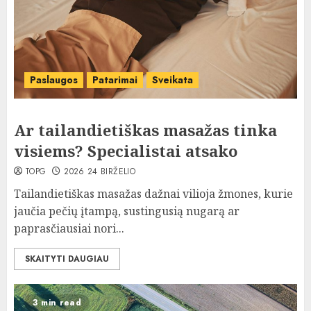
Paslaugos
Patarimai
Sveikata
Ar tailandietiškas masažas tinka
visiems? Specialistai atsako
TOPG
2026 24 BIRŽELIO
Tailandietiškas masažas dažnai vilioja žmones, kurie
jaučia pečių įtampą, sustingusią nugarą ar
paprasčiausiai nori...
SKAITYTI DAUGIAU
3 min read