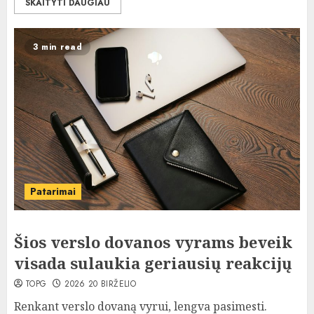
SKAITYTI DAUGIAU
3 min read
Patarimai
Šios verslo dovanos vyrams beveik
visada sulaukia geriausių reakcijų
TOPG
2026 20 BIRŽELIO
Renkant verslo dovaną vyrui, lengva pasimesti.