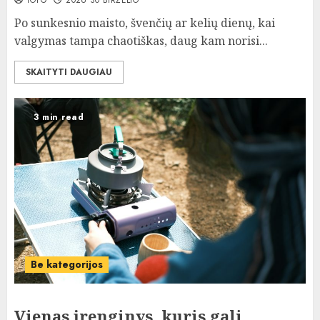
TOPG
2026 30 BIRŽELIO
Po sunkesnio maisto, švenčių ar kelių dienų, kai
valgymas tampa chaotiškas, daug kam norisi...
SKAITYTI DAUGIAU
3 min read
Be kategorijos
Vienas įrenginys, kuris gali