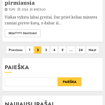
pirmiausia
TOPG
2026 20 BIRŽELIO
Viskas vyksta labai greitai. Dar prieš kelias minutes
ramiai gėrėte kavą, o dabar iš...
SKAITYTI DAUGIAU
Įrašų
Previous
1
2
3
4
5
…
24
Next
puslapiavimas
PAIEŠKA
PAIEŠKA
NAUJAUSI ĮRAŠAI