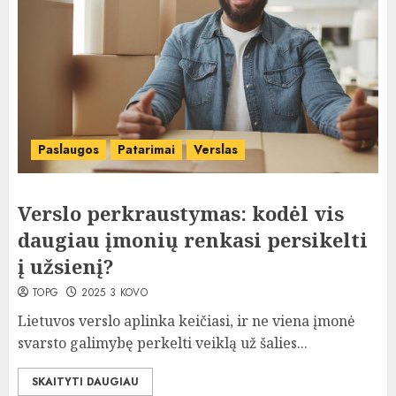
Paslaugos
Patarimai
Verslas
Verslo perkraustymas: kodėl vis
daugiau įmonių renkasi persikelti
į užsienį?
TOPG
2025 3 KOVO
Lietuvos verslo aplinka keičiasi, ir ne viena įmonė
svarsto galimybę perkelti veiklą už šalies...
SKAITYTI DAUGIAU