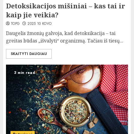
Detoksikacijos mišiniai – kas tai ir
kaip jie veikia?
TOPG
2025 10 KOVO
Daugelis žmonių galvoja, kad detoksikacija – tai
greitas būdas „išvalyti“ organizmą. Tačiau iš tiesų...
SKAITYTI DAUGIAU
3 min read