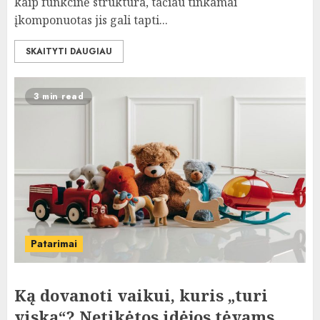
kaip funkcinė struktūra, tačiau tinkamai
įkomponuotas jis gali tapti...
SKAITYTI DAUGIAU
3 min read
Patarimai
Ką dovanoti vaikui, kuris „turi
viską“? Netikėtos idėjos tėvams