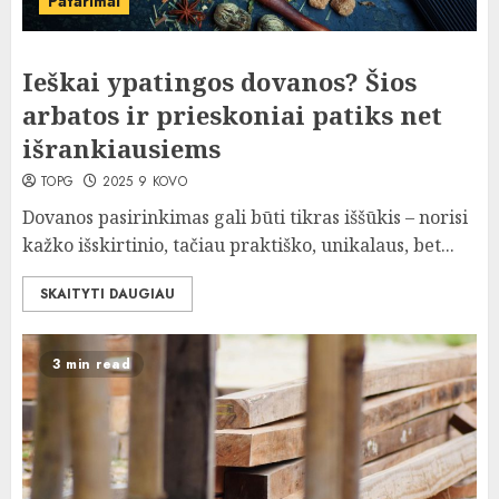
Patarimai
Ieškai ypatingos dovanos? Šios
arbatos ir prieskoniai patiks net
išrankiausiems
TOPG
2025 9 KOVO
Dovanos pasirinkimas gali būti tikras iššūkis – norisi
kažko išskirtinio, tačiau praktiško, unikalaus, bet...
SKAITYTI DAUGIAU
3 min read