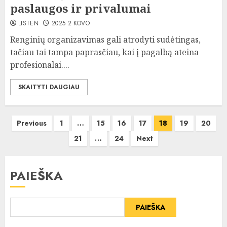
paslaugos ir privalumai
LISTEN
2025 2 KOVO
Renginių organizavimas gali atrodyti sudėtingas,
tačiau tai tampa paprasčiau, kai į pagalbą ateina
profesionalai....
SKAITYTI DAUGIAU
Įrašų
Previous
1
…
15
16
17
18
19
20
puslapiavimas
21
…
24
Next
PAIEŠKA
PAIEŠKA