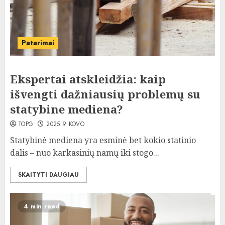
Patarimai
Ekspertai atskleidžia: kaip
išvengti dažniausių problemų su
statybine mediena?
TOPG
2025 9 KOVO
Statybinė mediena yra esminė bet kokio statinio
dalis – nuo karkasinių namų iki stogo...
SKAITYTI DAUGIAU
4 min read