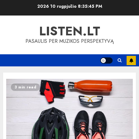
Skip
2026 10 rugpjūčio
8:35:46 PM
to
content
LISTEN.LT
PASAULIS PER MUZIKOS PERSPEKTYVĄ
3 min read