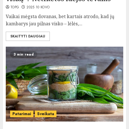
TOPG
2025 10 KOVO
Vaikai mėgsta dovanas, bet kartais atrodo, kad jų
kambarys jau pilnas visko – lėlės,...
SKAITYTI DAUGIAU
3 min read
Patarimai
Sveikata