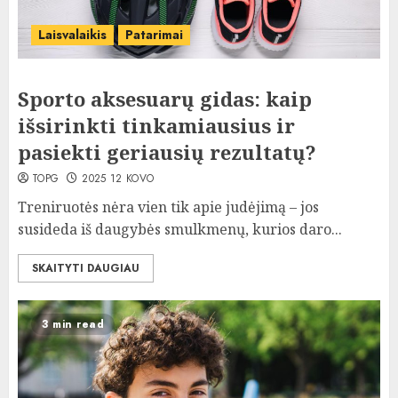
Laisvalaikis
Patarimai
Sporto aksesuarų gidas: kaip
išsirinkti tinkamiausius ir
pasiekti geriausių rezultatų?
TOPG
2025 12 KOVO
Treniruotės nėra vien tik apie judėjimą – jos
susideda iš daugybės smulkmenų, kurios daro...
SKAITYTI DAUGIAU
3 min read