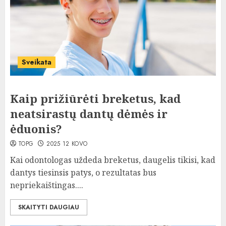
Sveikata
Kaip prižiūrėti breketus, kad
neatsirastų dantų dėmės ir
ėduonis?
TOPG
2025 12 KOVO
Kai odontologas uždeda breketus, daugelis tikisi, kad
dantys tiesinsis patys, o rezultatas bus
nepriekaištingas....
SKAITYTI DAUGIAU