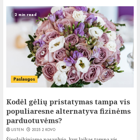
2 min read
Paslaugos
Kodėl gėlių pristatymas tampa vis
populiaresne alternatyva fizinėms
parduotuvėms?
LISTEN
2025 2 KOVO
Šiuolaikiniame pasaulyje, kur laikas tampa vis